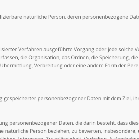
entifizierbare natürliche Person, deren personenbezogene Da
matisierter Verfahren ausgeführte Vorgang oder jede solch
assen, die Organisation, das Ordnen, die Speicherung, di
Übermittlung, Verbreitung oder eine andere Form der Bereit
g gespeicherter personenbezogener Daten mit dem Ziel, ih
beitung personenbezogener Daten, die darin besteht, dass 
ne natürliche Person beziehen, zu bewerten, insbesondere, 
rlieben, Interessen, Zuverlässigkeit, Verhalten, Aufenthalt