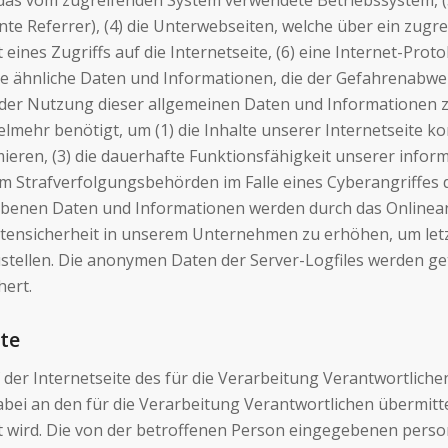
das vom zugreifenden System verwendete Betriebssystem, (3)
te Referrer), (4) die Unterwebseiten, welche über ein zugr
ines Zugriffs auf die Internetseite, (6) eine Internet-Protok
ge ähnliche Daten und Informationen, die der Gefahrenabweh
der Nutzung dieser allgemeinen Daten und Informationen z
mehr benötigt, um (1) die Inhalte unserer Internetseite korr
mieren, (3) die dauerhafte Funktionsfähigkeit unserer inf
um Strafverfolgungsbehörden im Falle eines Cyberangriffes
benen Daten und Informationen werden durch das Onlineange
tensicherheit in unserem Unternehmen zu erhöhen, um letzt
ellen. Die anonymen Daten der Server-Logfiles werden get
ert.
ite
auf der Internetseite des für die Verarbeitung Verantwortl
i an den für die Verarbeitung Verantwortlichen übermittelt
et wird. Die von der betroffenen Person eingegebenen pers