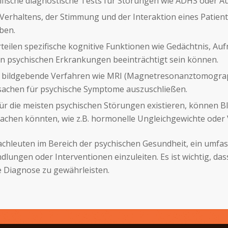
ezifische diagnostische Tests für Störungen wie ADHS ode
Verhaltens, der Stimmung und der Interaktion eines Patien
ben.
rteilen spezifische kognitive Funktionen wie Gedächtnis, 
ten psychischen Erkrankungen beeinträchtigt sein können.
 bildgebende Verfahren wie MRI (Magnetresonanztomograp
sachen für psychische Symptome auszuschließen.
für die meisten psychischen Störungen existieren, können B
rsachen könnten, wie z.B. hormonelle Ungleichgewichte oder
chleuten im Bereich der psychischen Gesundheit, ein umfas
ungen oder Interventionen einzuleiten. Es ist wichtig, das
 Diagnose zu gewährleisten.