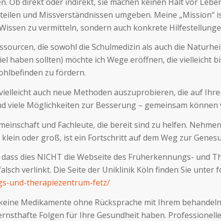
. Ob direkt oder indirekt, sie machen keinen Halt vor Leben
rteilen und Missverständnissen umgeben. Meine „Mission“ ist
Wissen zu vermitteln, sondern auch konkrete Hilfestellung
Ressourcen, die sowohl die Schulmedizin als auch die Natu
 Ziel haben sollten) möchte ich Wege eröffnen, die vielleich
ohlbefinden zu fördern.
und vielleicht auch neue Methoden auszuprobieren, die auf I
d viele Möglichkeiten zur Besserung – gemeinsam können w
meinschaft und Fachleute, die bereit sind zu helfen. Nehmen 
 klein oder groß, ist ein Fortschritt auf dem Weg zur Genes
, dass dies NICHT die Webseite des Früherkennungs- und The
sch verlinkt. Die Seite der Uniklinik Köln finden Sie unter
gs-und-therapiezentrum-fetz/
ie keine Medikamente ohne Rücksprache mit Ihrem behandel
sthafte Folgen für Ihre Gesundheit haben. Professionelle B