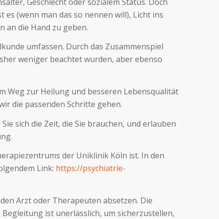
salter, Geschlecht oder sozialem Status. Doch
 es (wenn man das so nennen will), Licht ins
en an die Hand zu geben.
rheilkunde umfassen. Durch das Zusammenspiel
t bisher weniger beachtet wurden, aber ebenso
hrem Weg zur Heilung und besseren Lebensqualität
ir die passenden Schritte gehen.
Sie sich die Zeit, die Sie brauchen, und erlauben
ung.
rapiezentrums der Uniklinik Köln ist. In den
 folgendem Link:
https://psychiatrie-
nden Arzt oder Therapeuten absetzen. Die
egleitung ist unerlässlich, um sicherzustellen,