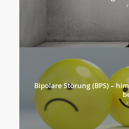
2
Bipolare Störung (BPS) – h
b
2