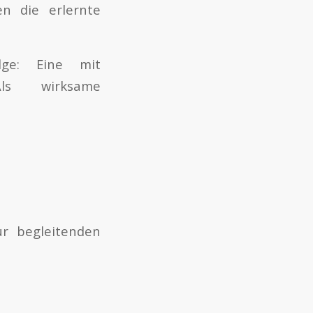
en die erlernte
lge: Eine mit
Als wirksame
r begleitenden