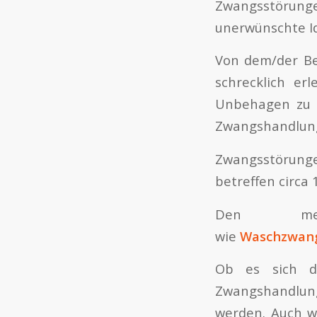
Zwangsstörunge
unerwünschte Id
Von dem/der Be
schrecklich er
Unbehagen zu l
Zwangshandlun
Zwangsstörunge
betreffen circa
Den meis
wie
Waschzwan
Ob es sich da
Zwangshandlung
werden. Auch 