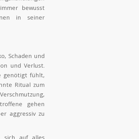
 immer bewusst
enen in seiner
ko, Schaden und
on und Verlust.
 genötigt fühlt,
annte Ritual zum
erschmutzung,
troffene gehen
r aggressiv zu
sich auf alles