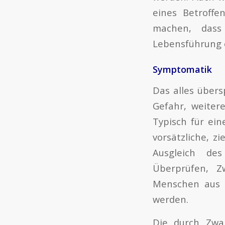
eines Betroff
machen, dass 
Lebensführung e
Symptomatik
Das alles über
Gefahr, weiter
Typisch für ein
vorsätzliche, z
Ausgleich de
Überprüfen, Z
Menschen aus 
werden.
Die durch Zwa