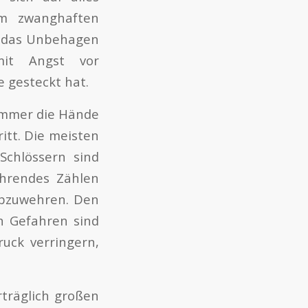
em zwanghaften
el das Unbehagen
mit Angst vor
 gesteckt hat.
 immer die Hände
itt. Die meisten
Schlössern sind
ährendes Zählen
abzuwehren. Den
en Gefahren sind
uck verringern,
träglich großen