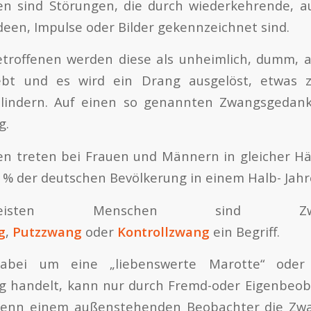
n sind Störungen, die durch wiederkehrende, au
een, Impulse oder Bilder gekennzeichnet sind.
troffenen werden diese als unheimlich, dumm, a
lebt und es wird ein Drang ausgelöst, etwas
indern. Auf einen so genannten Zwangsgedank
g.
n treten bei Frauen und Männern in gleicher Häu
 1% der deutschen Bevölkerung in einem Halb- Jahr
ten Menschen sind Zwangs
g
,
Putzzwang
oder
Kontrollzwang
ein Begriff.
bei um eine „liebenswerte Marotte“ oder 
 handelt, kann nur durch Fremd-oder Eigenbeob
wenn einem außenstehenden Beobachter die Zw