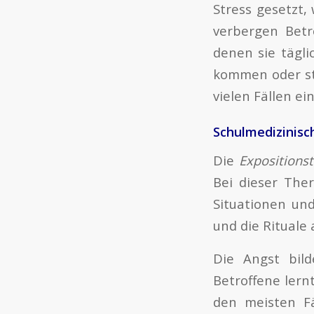
Stress gesetzt,
verbergen Betr
denen sie tägli
kommen oder sti
vielen Fällen ei
Schulmedizinisc
Die
Expositions
Bei dieser The
Situationen un
und die Rituale 
Die Angst bil
Betroffene lern
den meisten Fä