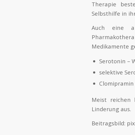
Therapie beste
Selbsthilfe in i
Auch eine an
Pharmakothe
Medikamente ge
Serotonin –
selektive S
Clomipramin
Meist reichen
Linderung aus.
Beitragsbild: p