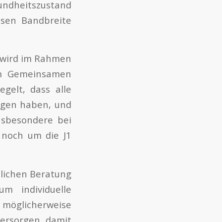
undheitszustand
ssen Bandbreite
, wird im Rahmen
vom Gemeinsamen
egelt, dass alle
ngen haben, und
nsbesondere bei
 noch um die J1
tlichen Beratung
m individuelle
d möglicherweise
versorgen, damit