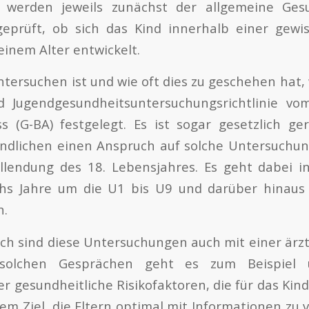
e werden jeweils zunächst der allgemeine Ges
eprüft, ob sich das Kind innerhalb einer gewi
inem Alter entwickelt.
tersuchen ist und wie oft dies zu geschehen hat
d Jugendgesundheitsuntersuchungsrichtlinie 
 (G-BA) festgelegt. Es ist sogar gesetzlich ger
endlichen einen Anspruch auf solche Untersuchu
ollendung des 18. Lebensjahres. Es geht dabei i
chs Jahre um die U1 bis U9 und darüber hinaus
n.
ich sind diese Untersuchungen auch mit einer ärz
 solchen Gesprächen geht es zum Beispiel u
r gesundheitliche Risikofaktoren, die für das Kin
em Ziel, die Eltern optimal mit Informationen zu 