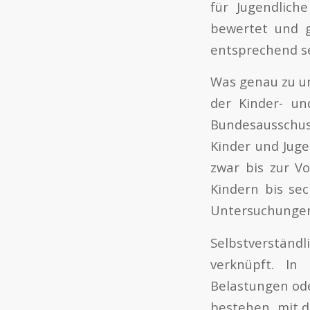
für Jugendlich
bewertet und g
entsprechend se
Was genau zu un
der Kinder- un
Bundesausschuss
Kinder und Jug
zwar bis zur V
Kindern bis se
Untersuchunge
Selbstverständl
verknüpft. In
Belastungen ode
bestehen, mit d