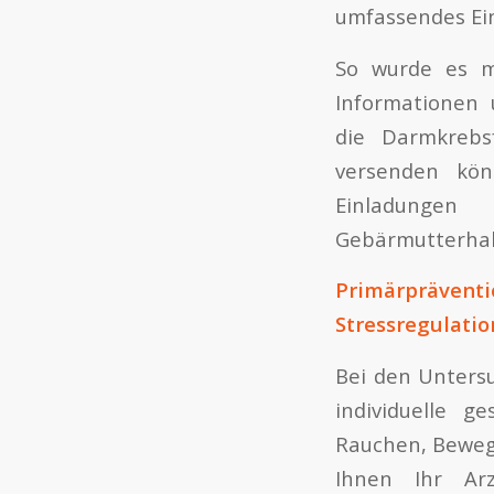
umfassendes Ein
So wurde es mö
Informationen 
die Darmkrebsf
versenden kön
Einladunge
Gebärmutterhal
Primärpräv
Stressregulatio
Bei den Unters
individuelle g
Rauchen, Beweg
Ihnen Ihr Ar