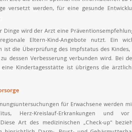
age versetzt werden, für eine gesunde Entwicklu
.
r Dinge wird der Arzt eine Präventionsempfehlung
 regionale Eltern-Kind-Angebote nutzt. Ein wic
ist die Überprüfung des Impfstatus des Kindes, 
 zu dessen Verbesserung verbunden wird. Bei d
 eine Kindertagesstätte ist übrigens die ärztli
orsorge
nnungsuntersuchungen für Erwachsene werden mi
litus, Herz-Kreislauf-Erkrankungen und vo
iese Art des medizinischen „Check-up“ bezie
 hinsichtlich Darm-, Brust- und Gebärmutterha