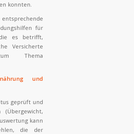
den konnten.
9 entsprechende
dungshilfen für
ie es betrifft,
he Versicherte
) zum Thema
nährung und
tus geprüft und
n (Übergewicht,
Auswertung kann
hlen, die der